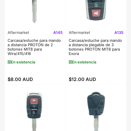
r
:
Aftermarket
A145
Aftermarket
A135
Carcasa/estuche para mando
Carcasa/estuche para mando
a distancia PROTON de 2
a distancia plegable de 3
botones MIT8 para
botones PROTON MIT8 para
Wira/415/416
Exora
En existencia
En existencia
$8.00 AUD
$12.00 AUD
Precio
Precio
regular
regular