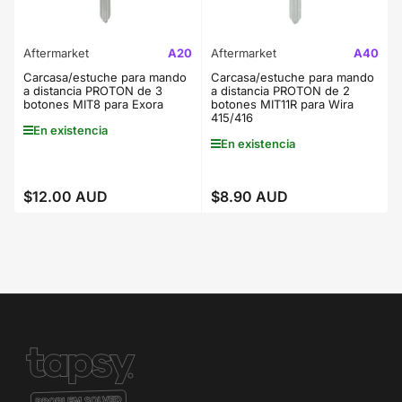
Aftermarket
A20
Aftermarket
A40
Carcasa/estuche para mando
Carcasa/estuche para mando
a distancia PROTON de 3
a distancia PROTON de 2
botones MIT8 para Exora
botones MIT11R para Wira
415/416
En existencia
En existencia
$12.00 AUD
$8.90 AUD
Precio
Precio
regular
regular