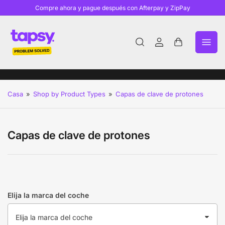
Compre ahora y pague después con Afterpay y ZipPay
Iniciar
Abrir
sesión
cesta
pequeña
Casa
»
Shop by Product Types
»
Capas de clave de protones
Capas de clave de protones
Elija la marca del coche