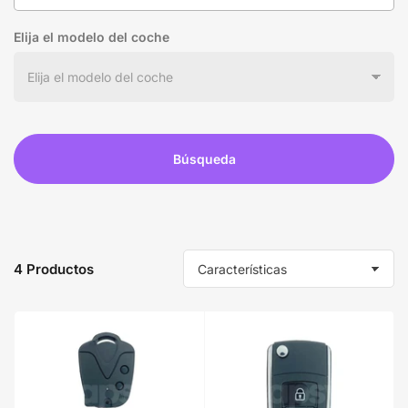
Elija el modelo del coche
Búsqueda
4 Productos
O
r
d
e
n
a
r
p
o