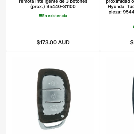
remota inteligente de 3 botones
proximidad o
(prox.) 95440-S1100
Hyundai Tuc
pieza: 954
En existencia
$173.00 AUD
$
Precio
regular