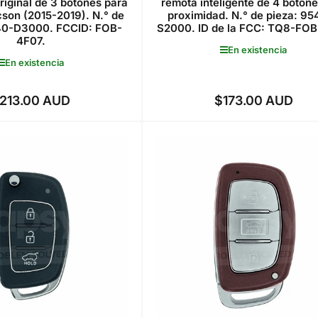
riginal de 3 botones para
remota inteligente de 4 boton
son (2015-2019). N.° de
proximidad. N.° de pieza: 9
40-D3000. FCCID: FOB-
S2000. ID de la FCC: TQ8-FOB
4F07.
En existencia
En existencia
213.00 AUD
$173.00 AUD
Precio
Precio
regular
regular