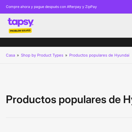
Compre ahora y pague después con Afterpay y ZipPay
Casa
»
Shop by Product Types
»
Productos populares de Hyundai
Productos populares de H