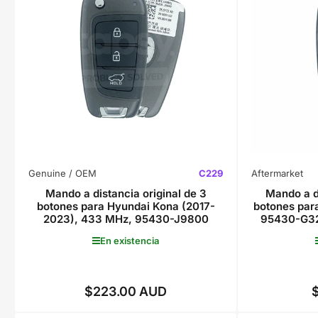
Genuine / OEM
C229
Aftermarket
Mando a distancia original de 3
Mando a d
botones para Hyundai Kona (2017-
botones par
2023), 433 MHz, 95430-J9800
95430-G32
En existencia
$223.00 AUD
Precio
regular