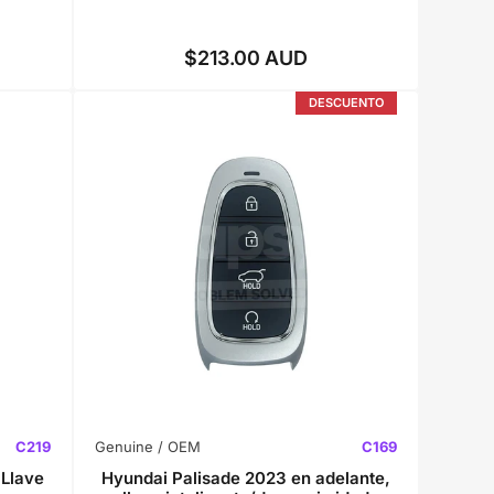
$213.00 AUD
Precio
regular
DESCUENTO
C219
Genuine / OEM
C169
 Llave
Hyundai Palisade 2023 en adelante,