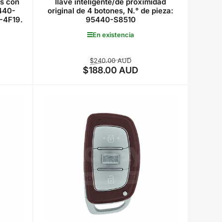
es con
llave inteligente/de proximidad
5440-
original de 4 botones, N.° de pieza:
-4F19.
95440-S8510
En existencia
Precio
Precio
$240.00 AUD
$188.00 AUD
regular
de
venta