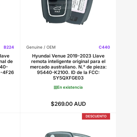
B224
Genuine / OEM
C440
lave
Hyundai Venue 2019-2023 Llave
nal de
remota inteligente original para el
440-
mercado australiano. N.° de pieza:
B-4F26
95440-K2100. ID de la FCC:
SY5QXFGE03
En existencia
$269.00 AUD
Precio
regular
DESCUENTO