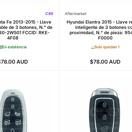
C89
Aftermarket
ta Fe 2013-2015 - Llave
Hyundai Elantra 2015 - Llave 
ble de 3 botones, N.° de
inteligente de 3 botones c
430-2W501 FCCID: RKE-
proximidad, N.° de pieza: 9
4F08
F0000
En existencia
Solo quedan 1
$78.00 AUD
$78.00 AUD
Precio
Precio
regular
regular