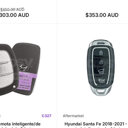
Precio
Precio
$450.00 AUD
303.00 AUD
$353.00 AUD
regular
de
Precio
venta
regular
M
C327
Aftermarket
emota inteligente/de
Hyundai Santa Fe 2018-2021 -