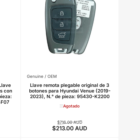
Genuine / OEM
Llave
Llave remota plegable original de 3
es con
botones para Hyundai Venue (2019-
pieza:
2023), N.° de pieza: 95430-K2200
4F07
Agotado
Precio
Precio
$716.00 AUD
$213.00 AUD
regular
de
venta