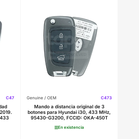
C47
Genuine / OEM
C473
idad
Mando a distancia original de 3
-2019.
botones para Hyundai i30, 433 MHz,
 433
95430-G3200, FCCID: OKA-450T
En existencia