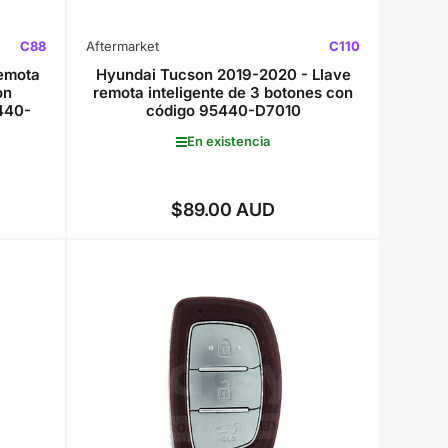
C88
Aftermarket
C110
remota
Hyundai Tucson 2019-2020 - Llave
on
remota inteligente de 3 botones con
5440-
código 95440-D7010
En existencia
$89.00 AUD
Precio
regular