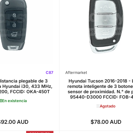
C87
Aftermarket
istancia plegable de 3
Hyundai Tucson 2016-2018 - 
a Hyundai i30, 433 MHz,
remota inteligente de 3 boton
00, FCCID: OKA-450T
sensor de proximidad. N.° de 
95440-D3000 FCCID: FOB-
En existencia
Agotado
$92.00 AUD
$78.00 AUD
Precio
Precio
regular
regular