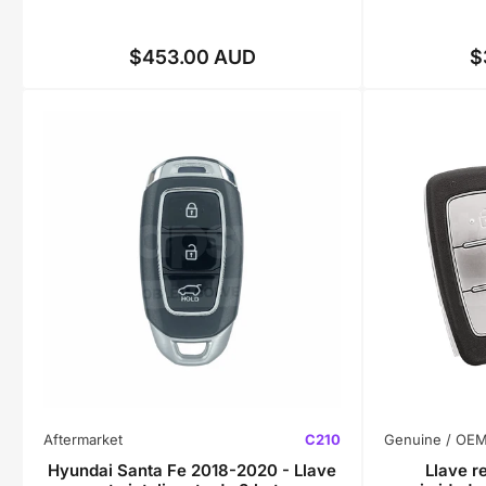
$453.00 AUD
$
Precio
regular
Aftermarket
C210
Genuine / OE
Hyundai Santa Fe 2018-2020 - Llave
Llave r