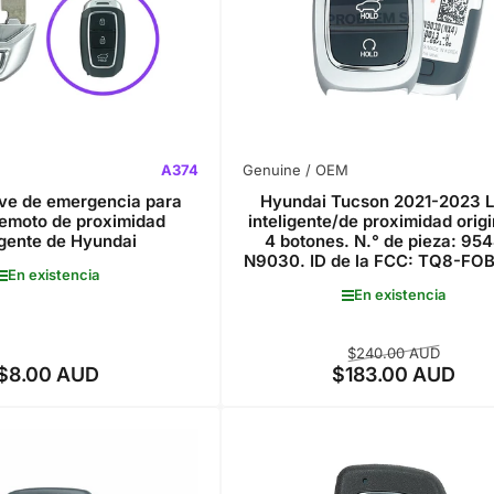
A374
Genuine / OEM
ave de emergencia para
Hyundai Tucson 2021-2023 L
remoto de proximidad
inteligente/de proximidad origi
igente de Hyundai
4 botones. N.° de pieza: 95
N9030. ID de la FCC: TQ8-FO
En existencia
En existencia
Precio
Precio
$240.00 AUD
$8.00 AUD
$183.00 AUD
Precio
regular
de
regular
venta