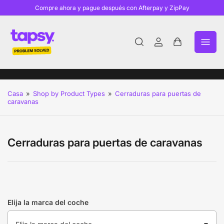
Compre ahora y pague después con Afterpay y ZipPay
Iniciar
Abrir
sesión
cesta
pequeña
Casa
»
Shop by Product Types
»
Cerraduras para puertas de
caravanas
Cerraduras para puertas de caravanas
Elija la marca del coche