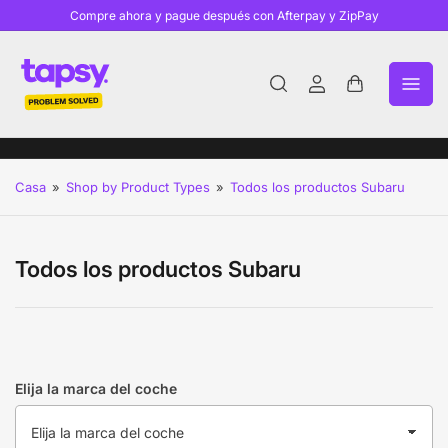
Compre ahora y pague después con Afterpay y ZipPay
Iniciar
Abrir
sesión
cesta
pequeña
Casa
»
Shop by Product Types
»
Todos los productos Subaru
Todos los productos Subaru
Elija la marca del coche