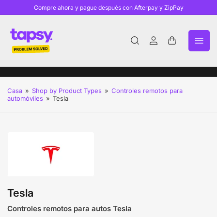
Compre ahora y pague después con Afterpay y ZipPay
Iniciar
Abrir
sesión
cesta
pequeña
Casa
»
Shop by Product Types
»
Controles remotos para
automóviles
»
Tesla
Tesla
Controles remotos para autos Tesla