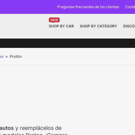
Preguntas frecuentes de los clientes
Contá
NEW
SHOP BY CAR
SHOP BY CATEGORY
DISC
es
»
Protón
 autos
y reemplácelos de