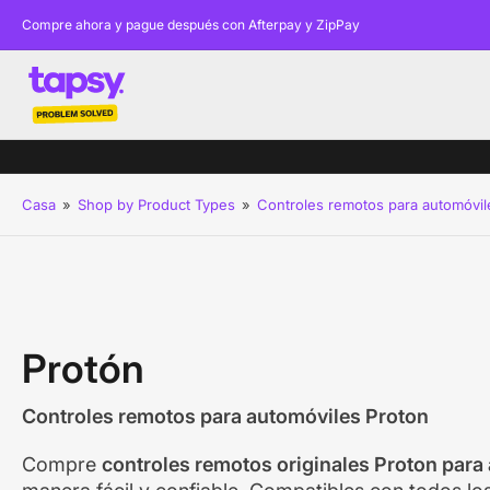
Compre ahora y pague después con Afterpay y ZipPay
Casa
»
Shop by Product Types
»
Controles remotos para automóvil
Protón
Controles remotos para automóviles Proton
Compre
controles remotos originales Proton para