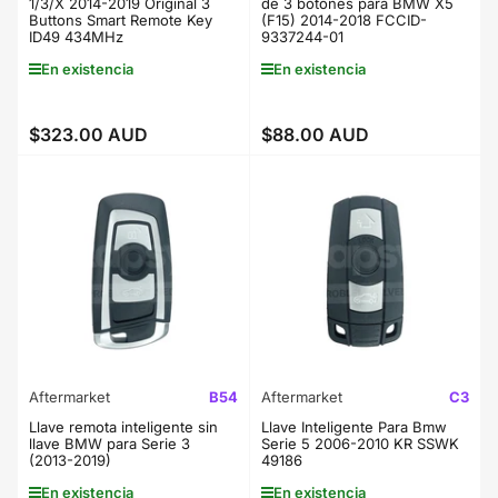
1/3/X 2014-2019 Original 3
de 3 botones para BMW X5
Buttons Smart Remote Key
(F15) 2014-2018 FCCID-
ID49 434MHz
9337244-01
En existencia
En existencia
$323.00 AUD
$88.00 AUD
Precio
Precio
regular
regular
Aftermarket
B54
Aftermarket
C3
Llave remota inteligente sin
Llave Inteligente Para Bmw
llave BMW para Serie 3
Serie 5 2006-2010 KR SSWK
(2013-2019)
49186
En existencia
En existencia