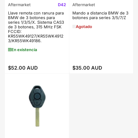
Aftermarket
D42
Aftermarket
Llave remota con ranura para
Mando a distancia BMW de 3
BMW de 3 botones para
botones para series 3/5/7/Z
series 1/3/5/X. Sistema CAS3
Agotado
de 3 botones, 315 MHz FSK
FCCID:
KR55WK49127/KR55WK4912
3/KR55WK49186.
En existencia
$52.00 AUD
$35.00 AUD
Precio
Precio
regular
regular