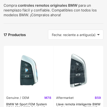
Compra
controles remotos originales BMW
para un
reemplazo fácil y confiable. Compatibles con todos los
modelos BMW. ¡Cómpralos ahora!
17 Productos
O
r
d
e
n
a
r
p
o
r
:
Genuine / OEM
M78
Aftermarket
B59
BMW M-Sport FEM System
Llave remota inteligente BMW