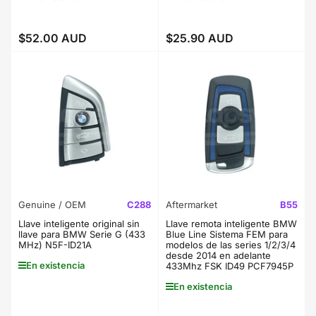
$52.00 AUD
$25.90 AUD
Precio
Precio
regular
regular
Genuine / OEM
C288
Aftermarket
B55
Llave inteligente original sin
Llave remota inteligente BMW
llave para BMW Serie G (433
Blue Line Sistema FEM para
MHz) N5F-ID21A
modelos de las series 1/2/3/4
desde 2014 en adelante
En existencia
433Mhz FSK ID49 PCF7945P
En existencia