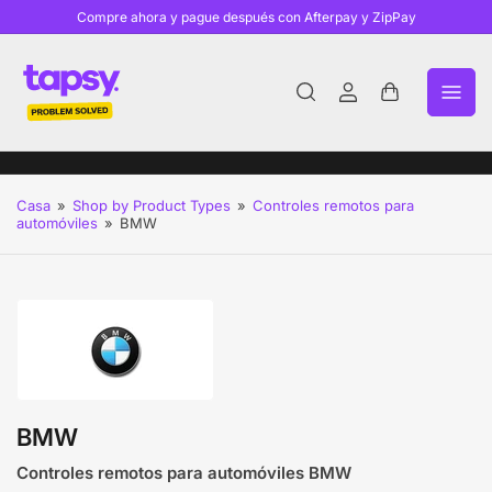
Compre ahora y pague después con Afterpay y ZipPay
Iniciar
Abrir
sesión
cesta
pequeña
Casa
»
Shop by Product Types
»
Controles remotos para
automóviles
»
BMW
BMW
Controles remotos para automóviles BMW