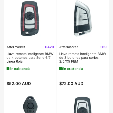
Aftermarket
C420
Aftermarket
C19
Llave remota inteligente BMW
Llave remota inteligente BMW
de 4 botones para Serie 6/7
de 3 botones para series
Línea Roja
2/5/X5 FEM
En existencia
En existencia
$52.00 AUD
$72.00 AUD
Precio
Precio
regular
regular