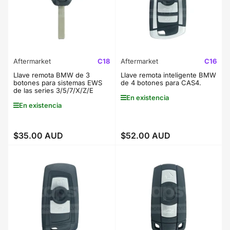
Aftermarket
C18
Aftermarket
C16
Llave remota BMW de 3
Llave remota inteligente BMW
botones para sistemas EWS
de 4 botones para CAS4.
de las series 3/5/7/X/Z/E
En existencia
En existencia
$35.00 AUD
$52.00 AUD
Precio
Precio
regular
regular