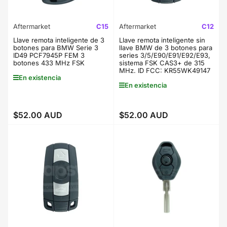
Aftermarket
C15
Aftermarket
C12
Llave remota inteligente de 3
Llave remota inteligente sin
botones para BMW Serie 3
llave BMW de 3 botones para
ID49 PCF7945P FEM 3
series 3/5/E90/E91/E92/E93,
botones 433 MHz FSK
sistema FSK CAS3+ de 315
MHz. ID FCC: KR55WK49147
En existencia
En existencia
$52.00 AUD
$52.00 AUD
Precio
Precio
regular
regular