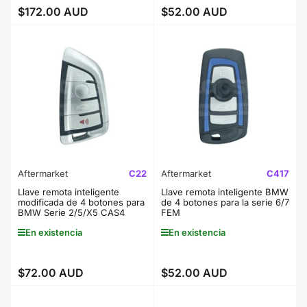
$172.00 AUD
$52.00 AUD
Precio
Precio
regular
regular
Aftermarket
C22
Aftermarket
C417
Llave remota inteligente
Llave remota inteligente BMW
modificada de 4 botones para
de 4 botones para la serie 6/7
BMW Serie 2/5/X5 CAS4
FEM
En existencia
En existencia
$72.00 AUD
$52.00 AUD
Precio
Precio
regular
regular